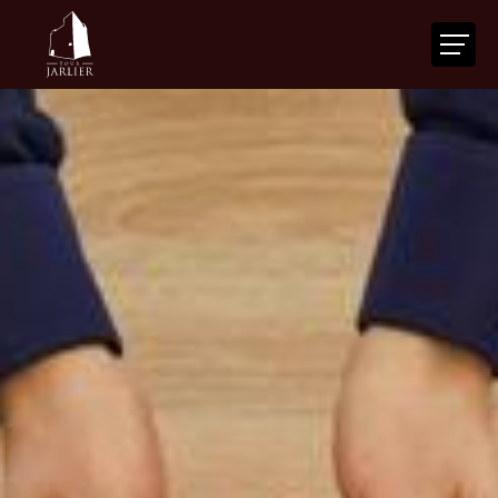
ACCUEIL
LA TOUR
VOTRE ÉVÉNEMENT
NOS SERVICES
ACTUALITÉS
AGENDA
CONTACT
FR
|
EN