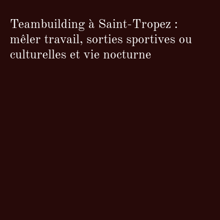
Teambuilding à Saint-Tropez :
mêler travail, sorties sportives ou
culturelles et vie nocturne
La recette parfaite d’un teambuilding implique un peu
de travail, une bonne dose de détente et
d’amusement. En combinant tout cela, vous obtenez
une équipe soudée, motivée et reboostée.
Alors, pourquoi organiser votre
teambuilding à Saint-
Tropez
au sein de la Tour Jarlier
?
un cadre exceptionnel avec ses terrasses
surplombant la baie et ses différents espaces
intérieurs
notre service sur mesure pour l’organisation de