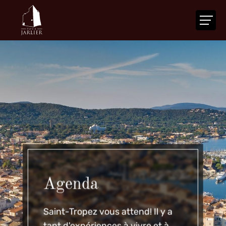
ACCUEIL
LA TOUR
VOTRE ÉVÉNEMENT
NOS SERVICES
ACTUALITÉS
AGENDA
CONTACT
Agenda
FR
|
EN
Saint-Tropez vous attend! Il y a
tant d'expériences à vivre et à