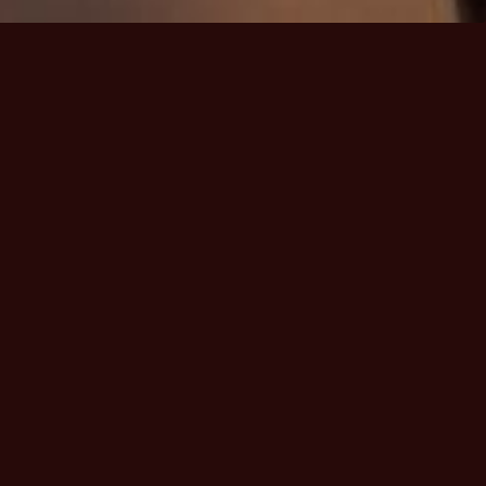
raphe
 votre écoute !
 l’organisation et le suivi de tous vos
ires et de prestataires installés à
de rencontrer tous vos souhaits et de