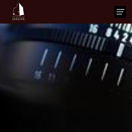
ACCUEIL
LA TOUR
VOTRE ÉVÉNEMENT
NOS SERVICES
ACTUALITÉS
AGENDA
CONTACT
FR
|
EN