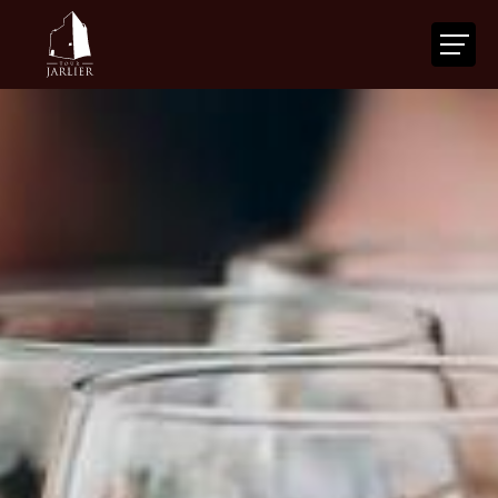
ACCUEIL
LA TOUR
VOTRE ÉVÉNEMENT
NOS SERVICES
ACTUALITÉS
AGENDA
CONTACT
FR
|
EN