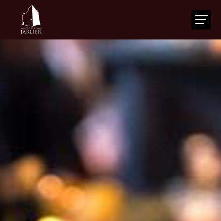
ACCUEIL
LA TOUR
VOTRE ÉVÉNEMENT
NOS SERVICES
ACTUALITÉS
AGENDA
CONTACT
FR
|
EN