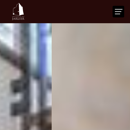
ACCUEIL
LA TOUR
VOTRE ÉVÉNEMENT
NOS SERVICES
ACTUALITÉS
AGENDA
CONTACT
FR
|
EN