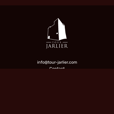
info@tour-jarlier.com
Contact
Facebook
TOUR JARLIER
21, Rue de la Citadelle
F-83990 Saint-Tropez
France