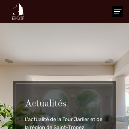
ACCUEIL
LA TOUR
VOTRE ÉVÉNEMENT
NOS SERVICES
ACTUALITÉS
AGENDA
CONTACT
Actualités
FR
|
EN
L'actualité de la Tour Jarlier et de
la région de Saint-Tropez