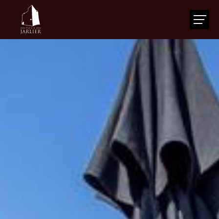
ACCUEIL
LA TOUR
VOTRE ÉVÉNEMENT
NOS SERVICES
ACTUALITÉS
AGENDA
CONTACT
FR
|
EN