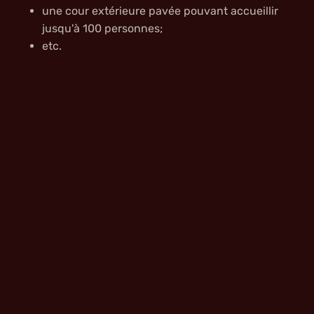
une cour extérieure pavée pouvant accueillir
jusqu'à 100 personnes;
etc.
Des évènements peuvent être organisés sur plusieurs
journées en assurant l’hébergement dans
nos
appartements de standing
et
maisons de prestige
. Un
endroit idéal pour vos séminaires, journées avec vos
clients, déjeuners de presse, stimulations
d’entreprises, rencontres culturelles et lancements
publicitaires. Une expérience magique que ni vos
invités, amis ou clients ne pourront oublier !