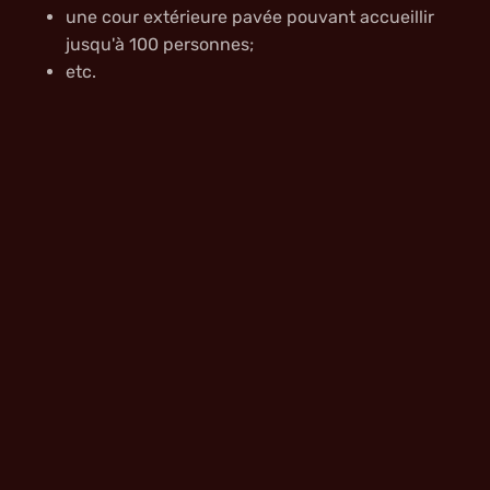
une cour extérieure pavée pouvant accueillir
jusqu'à 100 personnes;
etc.
Des évènements peuvent être organisés sur plusieurs
journées en assurant l’hébergement dans
nos
appartements de standing
et
maisons de prestige
. Un
endroit idéal pour vos séminaires, journées avec vos
clients, déjeuners de presse, stimulations
d’entreprises, rencontres culturelles et lancements
publicitaires. Une expérience magique que ni vos
invités, amis ou clients ne pourront oublier !