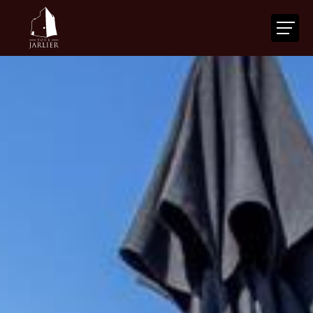
ACCUEIL
LA TOUR
VOTRE ÉVÉNEMENT
NOS SERVICES
ACTUALITÉS
AGENDA
CONTACT
FR
|
EN