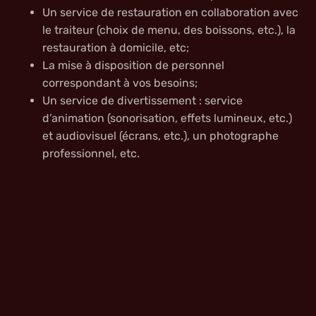
Un service de restauration en collaboration avec
le traiteur (choix de menu, des boissons, etc.), la
restauration à domicile, etc;
La mise à disposition de personnel
correspondant à vos besoins;
Un service de divertissement : service
d’animation (sonorisation, effets lumineux, etc.)
et audiovisuel (écrans, etc.), un photographe
professionnel, etc.
En plus de cerner vos besoins er de veiller au respect
du timing, nous saurons vous convaincre par notre
disponibilité et notre discrétion. Notre objectif ? Que
vous puissiez profiter pleinement de votre séjour, en
ne pensant qu’à vous et à vos invités !
Vous désirez en savoir plus ou nous parler de votre