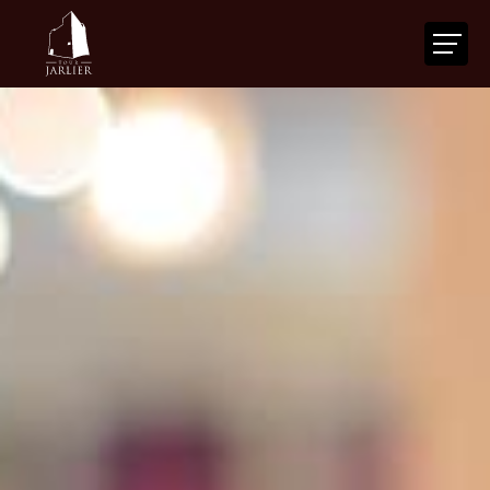
ACCUEIL
LA TOUR
VOTRE ÉVÉNEMENT
NOS SERVICES
ACTUALITÉS
AGENDA
CONTACT
FR
|
EN